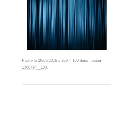
Publié le
20/09/2016
à
269 × 180
dans
theater-
1308794__180
.