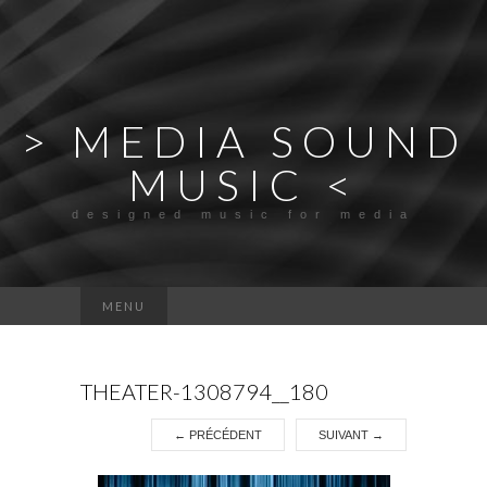
> MEDIA SOUND
MUSIC <
designed music for media
Rechercher :
MENU
THEATER-1308794__180
←
PRÉCÉDENT
SUIVANT
→