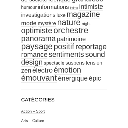
intimiste
informations
humour
intime
magazine
investigations
luxe
nature
mode
mystère
night
orchestre
optimiste
panorama
patrimoine
paysage
positif
reportage
sentiments
sound
romance
design
tension
suspens
spectacle
émotion
électro
zen
émouvant
énergique
épic
CATÉGORIES
Action – Sport
Arts – Culture