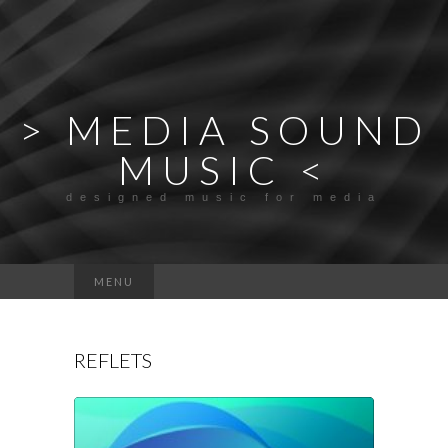
> MEDIA SOUND
MUSIC <
designed music for media
Rechercher :
MENU
REFLETS
Lecteur
audio