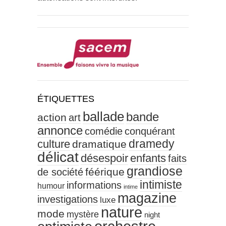
ÉTIQUETTES
ballade
bande
action
art
annonce
comédie
conquérant
culture
dramedy
dramatique
délicat
désespoir
enfants
faits
grandiose
féérique
de société
intimiste
informations
humour
intime
magazine
investigations
luxe
nature
mode
mystère
night