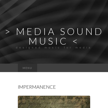
> MEDIA SOUND
MUSIC <
designed music for media
Rechercher :
MENU
IMPERMANENCE
Lecteur
audio