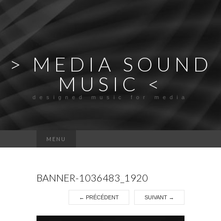
> MEDIA SOUND
MUSIC <
designed music for media
Rechercher :
MENU
BANNER-1036483_1920
←
PRÉCÉDENT
SUIVANT
→